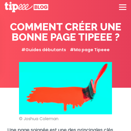
COMMENT CRÉER UNE
BONNE PAGE TIPEEE ?
Guides débutants
Ma page Tipeee
© Joshua Coleman
Une page soignée est une des principales clés